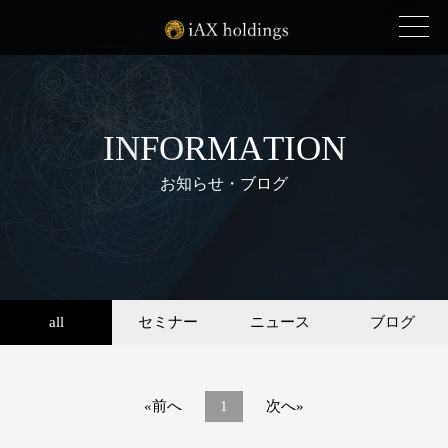
I
N
F
O
R
M
A
T
I
O
N
お知らせ・ブログ
all
セミナー
ニュース
ブログ
«前へ
1
次へ»